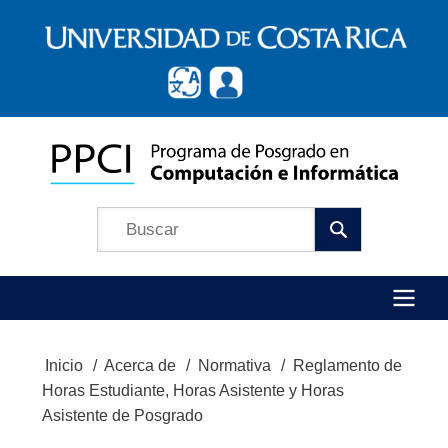
Pasar
al
contenido
principal
Búscar
Menú
Inicio
Acerca de
Normativa
Reglamento de
Ruta
Principal
Horas Estudiante, Horas Asistente y Horas
de
Asistente de Posgrado
navegación