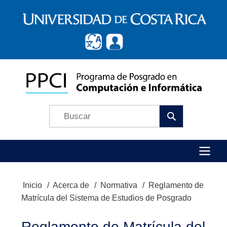
Pasar
al
contenido
principal
Búscar
Menú
Inicio
Acerca de
Normativa
Reglamento de
Ruta
Principal
Matrícula del Sistema de Estudios de Posgrado
de
navegación
Reglamento de Matrícula del