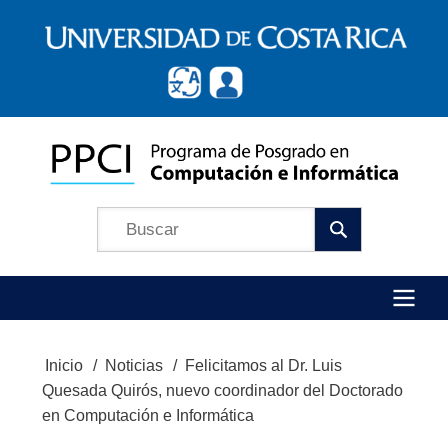
Pasar
al
contenido
principal
Búscar
Menú
Inicio
Noticias
Felicitamos al Dr. Luis
Ruta
Principal
Quesada Quirós, nuevo coordinador del Doctorado
de
en Computación e Informática
navegación