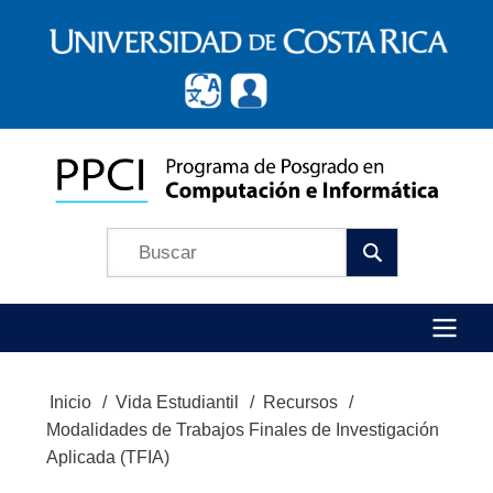
Pasar
al
contenido
principal
Búscar
Menú
Inicio
Vida Estudiantil
Recursos
Ruta
Principal
Modalidades de Trabajos Finales de Investigación
de
Aplicada (TFIA)
navegación