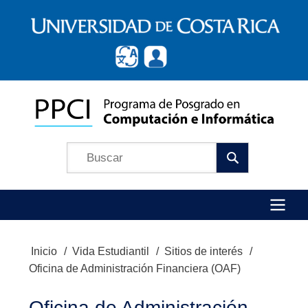
Pasar
al
contenido
principal
Búscar
Menú
Inicio
Vida Estudiantil
Sitios de interés
Ruta
Principal
Oficina de Administración Financiera (OAF)
de
navegación
Oficina de Administración